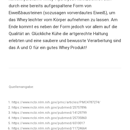
durch eine bereits aufgespaltene Form von
Eiweißbausteinen (sozusagen vorverdautes Eiweiß), um
das Whey leichter vom Körper aufnehmen zu lassen. Am
Ende kommt es neben der Form jedoch vor allem auf die
Qualität an. Glückliche Kühe die artgerechte Haltung
erlebten und eine saubere und bewusste Verarbeitung sind
das A und O für ein gutes Whey Produkt!
Quellenangabe:
https://www.ncbi.nlm.nih.gov/pmc/articles/PMC4787274/
https://www.ncbi.nlm.nih.gov/pubmed/25757896
https://www.ncbi.nlm.nih.gov/pubmed/14129799
https://www.ncbi.nlm.nih.gov/pubmed/25735860
https://www.ncbi.nlm.nih.gov/pubmed/6510017
https://www.ncbi.nlm.nih.gov/pubmed/11724664