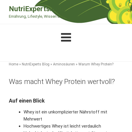
Zum
NutriExperts.com
Inhalt
Ernährung, Lifestyle, Wissen und Therapie
springen
Home
»
NutriExperts Blog
»
Aminosäuren
»
Warum Whey Protein?
Was macht Whey Protein wertvoll?
Auf einen Blick
Whey ist ein unkomplizierter Nährstoff mit
Mehrwert
Hochwertiges Whey ist leicht verdaulich