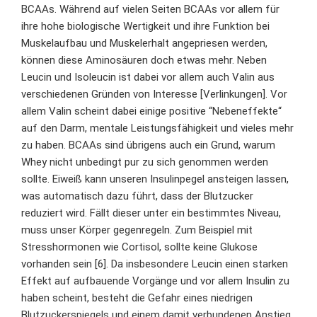
BCAAs. Während auf vielen Seiten BCAAs vor allem für
ihre hohe biologische Wertigkeit und ihre Funktion bei
Muskelaufbau und Muskelerhalt angepriesen werden,
können diese Aminosäuren doch etwas mehr. Neben
Leucin und Isoleucin ist dabei vor allem auch Valin aus
verschiedenen Gründen von Interesse [Verlinkungen]. Vor
allem Valin scheint dabei einige positive “Nebeneffekte“
auf den Darm, mentale Leistungsfähigkeit und vieles mehr
zu haben. BCAAs sind übrigens auch ein Grund, warum
Whey nicht unbedingt pur zu sich genommen werden
sollte. Eiweiß kann unseren Insulinpegel ansteigen lassen,
was automatisch dazu führt, dass der Blutzucker
reduziert wird. Fällt dieser unter ein bestimmtes Niveau,
muss unser Körper gegenregeln. Zum Beispiel mit
Stresshormonen wie Cortisol, sollte keine Glukose
vorhanden sein [6]. Da insbesondere Leucin einen starken
Effekt auf aufbauende Vorgänge und vor allem Insulin zu
haben scheint, besteht die Gefahr eines niedrigen
Blutzuckerspiegels und einem damit verbundenen Anstieg