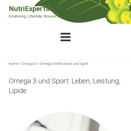
Zum
NutriExperts.com
Inhalt
Ernährung, Lifestyle, Wissen und Therapie
springen
Home
»
Omega-3
»
Omega-3-Fettsäuren und Sport
Omega 3 und Sport: Leben, Leistung,
Lipide