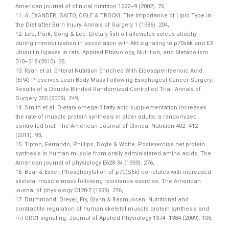
American journal of clinical nutrition 1222–9 (2002). 76,
11. ALEXANDER, SAITO, OGLE & TROCKI. The Importance of Lipid Type in
the Diet after Burn Injury. Annals of Surgery 1 (1986). 204,
12. Lee, Park, Song & Lee. Dietary fish oil alleviates soleus atrophy
during immobilization in association with Akt signaling to p70s6k and E3
ubiquitin ligases in rats. Applied Physiology, Nutrition, and Metabolism
310–318 (2010). 35,
13. Ryan et al. Enteral Nutrition Enriched With Eicosapentaenoic Acid
(EPA) Preserves Lean Body Mass Following Esophageal Cancer Surgery:
Results of a Double-Blinded Randomized Controlled Trial. Annals of
Surgery 355 (2009). 249,
14. Smith et al. Dietary omega-3 fatty acid supplementation increases
the rate of muscle protein synthesis in older adults: a randomized
controlled trial. The American Journal of Clinical Nutrition 402–412
(2011). 93,
15. Tipton, Ferrando, Phillips, Doyle & Wolfe. Postexercise net protein
synthesis in human muscle from orally administered amino acids. The
American journal of physiology E628-34 (1999). 276,
16. Baar & Esser. Phosphorylation of p70(S6k) correlates with increased
skeletal muscle mass following resistance exercise. The American
journal of physiology C120-7 (1999). 276,
17. Drummond, Dreyer, Fry, Glynn & Rasmussen. Nutritional and
contractile regulation of human skeletal muscle protein synthesis and
mTORC1 signaling. Journal of Applied Physiology 1374–1384 (2009). 106,