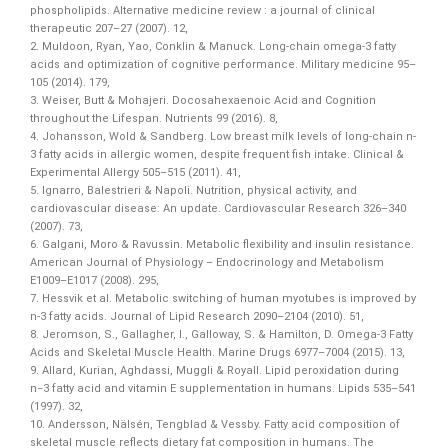
phospholipids. Alternative medicine review : a journal of clinical
therapeutic 207–27 (2007). 12,
2. Muldoon, Ryan, Yao, Conklin & Manuck. Long-chain omega-3 fatty
acids and optimization of cognitive performance. Military medicine 95–
105 (2014). 179,
3. Weiser, Butt & Mohajeri. Docosahexaenoic Acid and Cognition
throughout the Lifespan. Nutrients 99 (2016). 8,
4. Johansson, Wold & Sandberg. Low breast milk levels of long‐chain n‐
3 fatty acids in allergic women, despite frequent fish intake. Clinical &
Experimental Allergy 505–515 (2011). 41,
5. Ignarro, Balestrieri & Napoli. Nutrition, physical activity, and
cardiovascular disease: An update. Cardiovascular Research 326–340
(2007). 73,
6. Galgani, Moro & Ravussin. Metabolic flexibility and insulin resistance.
American Journal of Physiology – Endocrinology and Metabolism
E1009–E1017 (2008). 295,
7. Hessvik et al. Metabolic switching of human myotubes is improved by
n-3 fatty acids. Journal of Lipid Research 2090–2104 (2010). 51,
8. Jeromson, S., Gallagher, I., Galloway, S. & Hamilton, D. Omega-3 Fatty
Acids and Skeletal Muscle Health. Marine Drugs 6977–7004 (2015). 13,
9. Allard, Kurian, Aghdassi, Muggli & Royall. Lipid peroxidation during
n−3 fatty acid and vitamin E supplementation in humans. Lipids 535–541
(1997). 32,
10. Andersson, Nälsén, Tengblad & Vessby. Fatty acid composition of
skeletal muscle reflects dietary fat composition in humans. The