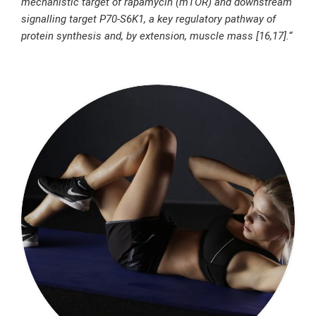
mechanistic target of rapamycin (mTOR) and downstream
signalling target P70-S6K1, a key regulatory pathway of
protein synthesis and, by extension, muscle mass [16,17
].“