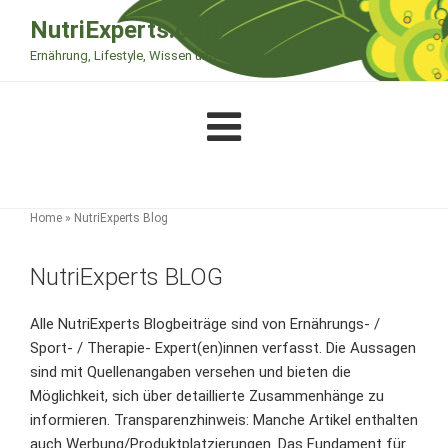
Zum
NutriExperts.com
Inhalt
Ernährung, Lifestyle, Wissen und Therapie
springen
Home
»
NutriExperts Blog
NutriExperts BLOG
Alle NutriExperts Blogbeiträge sind von Ernährungs- /
Sport- / Therapie- Expert(en)innen verfasst. Die Aussagen
sind mit Quellenangaben versehen und bieten die
Möglichkeit, sich über detaillierte Zusammenhänge zu
informieren. Transparenzhinweis: Manche Artikel enthalten
auch Werbung/Produktplatzierungen. Das Fundament für