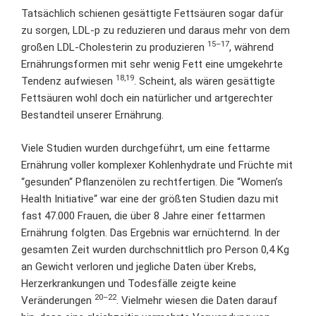
Tatsächlich schienen gesättigte Fettsäuren sogar dafür
zu sorgen, LDL-p zu reduzieren und daraus mehr von dem
15–17
großen LDL-Cholesterin zu produzieren
, während
Ernährungsformen mit sehr wenig Fett eine umgekehrte
18,19
Tendenz aufwiesen
. Scheint, als wären gesättigte
Fettsäuren wohl doch ein natürlicher und artgerechter
Bestandteil unserer Ernährung.
Viele Studien wurden durchgeführt, um eine fettarme
Ernährung voller komplexer Kohlenhydrate und Früchte mit
“gesunden“ Pflanzenölen zu rechtfertigen. Die “Women’s
Health Initiative“ war eine der größten Studien dazu mit
fast 47.000 Frauen, die über 8 Jahre einer fettarmen
Ernährung folgten. Das Ergebnis war ernüchternd. In der
gesamten Zeit wurden durchschnittlich pro Person 0,4 Kg
an Gewicht verloren und jegliche Daten über Krebs,
Herzerkrankungen und Todesfälle zeigte keine
20–22
Veränderungen
. Vielmehr wiesen die Daten darauf