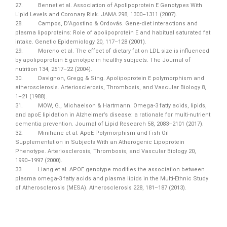
27. Bennet et al. Association of Apolipoprotein E Genotypes With
Lipid Levels and Coronary Risk. JAMA 298, 1300–1311 (2007).
28. Campos, D’Agostino & Ordovás. Gene‐diet interactions and
plasma lipoproteins: Role of apolipoprotein E and habitual saturated fat
intake. Genetic Epidemiology 20, 117–128 (2001).
29. Moreno et al. The effect of dietary fat on LDL size is influenced
by apolipoprotein E genotype in healthy subjects. The Journal of
nutrition 134, 2517–22 (2004).
30. Davignon, Gregg & Sing. Apolipoprotein E polymorphism and
atherosclerosis. Arteriosclerosis, Thrombosis, and Vascular Biology 8,
1–21 (1988).
31. MOW, G., Michaelson & Hartmann. Omega-3 fatty acids, lipids,
and apoE lipidation in Alzheimer’s disease: a rationale for multi-nutrient
dementia prevention. Journal of Lipid Research 58, 2083–2101 (2017).
32. Minihane et al. ApoE Polymorphism and Fish Oil
Supplementation in Subjects With an Atherogenic Lipoprotein
Phenotype. Arteriosclerosis, Thrombosis, and Vascular Biology 20,
1990–1997 (2000).
33. Liang et al. APOE genotype modifies the association between
plasma omega-3 fatty acids and plasma lipids in the Multi-Ethnic Study
of Atherosclerosis (MESA). Atherosclerosis 228, 181–187 (2013).