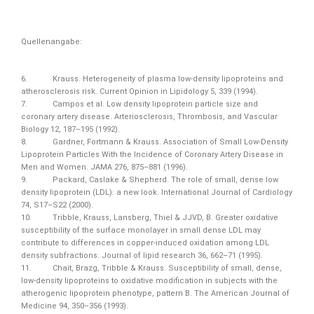
Quellenangabe:
6. Krauss. Heterogeneity of plasma low-density lipoproteins and
atherosclerosis risk. Current Opinion in Lipidology 5, 339 (1994).
7. Campos et al. Low density lipoprotein particle size and
coronary artery disease. Arteriosclerosis, Thrombosis, and Vascular
Biology 12, 187–195 (1992).
8. Gardner, Fortmann & Krauss. Association of Small Low-Density
Lipoprotein Particles With the Incidence of Coronary Artery Disease in
Men and Women. JAMA 276, 875–881 (1996).
9. Packard, Caslake & Shepherd. The role of small, dense low
density lipoprotein (LDL): a new look. International Journal of Cardiology
74, S17–S22 (2000).
10. Tribble, Krauss, Lansberg, Thiel & JJVD, B. Greater oxidative
susceptibility of the surface monolayer in small dense LDL may
contribute to differences in copper-induced oxidation among LDL
density subfractions. Journal of lipid research 36, 662–71 (1995).
11. Chait, Brazg, Tribble & Krauss. Susceptibility of small, dense,
low-density lipoproteins to oxidative modification in subjects with the
atherogenic lipoprotein phenotype, pattern B. The American Journal of
Medicine 94, 350–356 (1993).