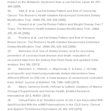
Impact on the Metabolic Syndrome than a Low Fat Diet. Lipids 44, 297–
309 (2009).
20. SAA, B. et al. Low-Fat Dietary Pattern and Risk of Colorectal
Cancer: The Women’s Health Initiative Randomized Controlled Dietary
Modification Trial. JAMA 295, 643–654 (2006).
21. Howard et al. Low-Fat Dietary Pattern and Weight Change Over 7
Years: The Women’s Health Initiative Dietary Modification Trial. JAMA
295, 39–49 (2006).
22. Prentice et al. Low-Fat Dietary Pattern and Risk of Invasive
Breast Cancer: The Women’s Health Initiative Randomized Controlled
Dietary Modification Trial. JAMA 295, 629–642 (2006).
23. Ramsden et al. Use of dietary linoleic acid for secondary
prevention of coronary heart disease and death: evaluation of
recovered data from the Sydney Diet Heart Study and updated meta-
analysis. Bmj 346, (2013).
24. Ramsden, C., Hibbeln, J., Majchrzak, S. & Davis, J. n6 Fatty
acid-specific and mixed polyunsaturate dietary interventions have
different effects on CHD risk: a meta-analysis of randomised controlled
trials. British Journal of Nutrition 104, 1586–1600 (2010).
25. Albert, Cameron-Smith, Hofman & Cutfield. Oxidation of Marine
Omega-3 Supplements and Human Health. BioMed Research
International 2013, 464921 (2013).
26. Cahua-Pablo et al. Elevated Levels of LDL-C are Associated With
ApoE4 but Not With the rs688 Polymorphism in the LDLR Gene. Clinical
and Applied Thrombosis/Hemostasis 22, 465–470 (2016).