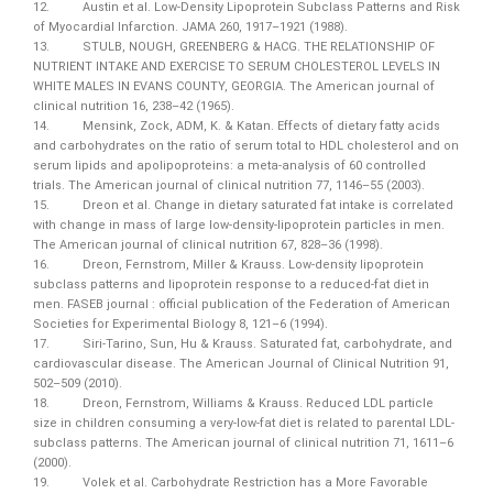
12. Austin et al. Low-Density Lipoprotein Subclass Patterns and Risk
of Myocardial Infarction. JAMA 260, 1917–1921 (1988).
13. STULB, NOUGH, GREENBERG & HACG. THE RELATIONSHIP OF
NUTRIENT INTAKE AND EXERCISE TO SERUM CHOLESTEROL LEVELS IN
WHITE MALES IN EVANS COUNTY, GEORGIA. The American journal of
clinical nutrition 16, 238–42 (1965).
14. Mensink, Zock, ADM, K. & Katan. Effects of dietary fatty acids
and carbohydrates on the ratio of serum total to HDL cholesterol and on
serum lipids and apolipoproteins: a meta-analysis of 60 controlled
trials. The American journal of clinical nutrition 77, 1146–55 (2003).
15. Dreon et al. Change in dietary saturated fat intake is correlated
with change in mass of large low-density-lipoprotein particles in men.
The American journal of clinical nutrition 67, 828–36 (1998).
16. Dreon, Fernstrom, Miller & Krauss. Low-density lipoprotein
subclass patterns and lipoprotein response to a reduced-fat diet in
men. FASEB journal : official publication of the Federation of American
Societies for Experimental Biology 8, 121–6 (1994).
17. Siri-Tarino, Sun, Hu & Krauss. Saturated fat, carbohydrate, and
cardiovascular disease. The American Journal of Clinical Nutrition 91,
502–509 (2010).
18. Dreon, Fernstrom, Williams & Krauss. Reduced LDL particle
size in children consuming a very-low-fat diet is related to parental LDL-
subclass patterns. The American journal of clinical nutrition 71, 1611–6
(2000).
19. Volek et al. Carbohydrate Restriction has a More Favorable