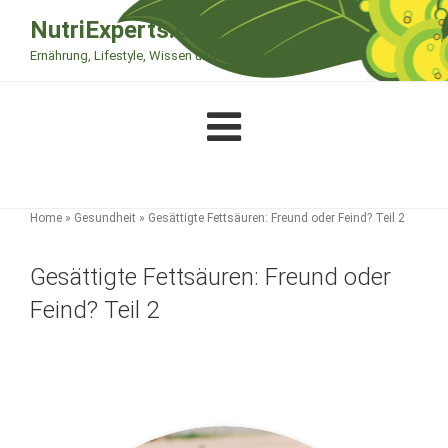
Zum
NutriExperts.com
Inhalt
Ernährung, Lifestyle, Wissen und Therapie
springen
Home
»
Gesundheit
»
Gesättigte Fettsäuren: Freund oder Feind? Teil 2
Gesättigte Fettsäuren: Freund oder
Feind? Teil 2