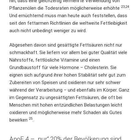
hin, dass eine gleichzeitig vermehrte Verwendung von
23,24
Pflanzenölen die Todesraten möglicherweise erhöhte
.
Und ernüchternd muss man heute auch feststellen, dass
seit den fettarmen Richtlinien die weltweite Fettleibigkeit
auch nicht unbedingt weniger zu wird.
Abgesehen davon sind gesättigte Fettsäuren nicht nur
schmackhaft. Sie liefern vor allem bei guter Qualität viele
Nährstoffe, fettlösliche Vitamine und einen
Grundbaustoff für viele Hormone – Cholesterin. Sie
eignen sich aufgrund ihrer hohen Stabilität sehr gut zum
Zubereiten von Speisen und oxidieren nur sehr schwer
während der Verarbeitung – und ebenfalls im Körper. Ganz
im Gegensatz zu ungesättigten Fettsäuren, die oft bei
Menschen mit hohen entzündlichen Belastungen leicht
oxidieren und möglicherweise mehr Schaden als Gutes
25
bewirken
.
ApoE 4 – „nur“ 20% der Bevölkerung sind