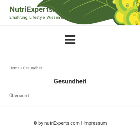
Zum
NutriExperts.com
Inhalt
Ernährung, Lifestyle, Wissen und Therapie
springen
Home
»
Gesundheit
Gesundheit
Übersicht
© by
nutriExperts.com | Impressum