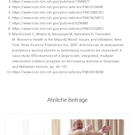
https://www.ncbi.nlm.nih.gov/pubmed/19948571
https://www.ncbi.nlm.nih.gov/pmc/articles/PMC5159690
https://www.ncbi.nlm.nih.gov/pmc/articles/PMC3382701/
https://www.ncbi.nlm.nih.gov/pmc/articles/PMC3676817/
https://www.ncbi.nlm.nih.gov/pubmed/6296889
https://www.ncbi.nlm.nih.gov/pmc/articles/PMC5722851/
MacDonald C, Mildon A, Neequaye M, Namarika R, Yiannakis
M. Women’s Health in the Majority World: Issues and Initiatives. New
York: Nova Science Publishers Inc; 2007. Anemia-can its widespread
prevalence among women in developing countries be impacted? A
case study: Effectiveness of a large-scale, integrated, multiple-
intervention nutrition program on decreasing anemia in Ghanaian
and Malawian women; pp. 65–107.
https://www.ncbi.nlm.nih.gov/pmc/articles/PMC4018438/
Ähnliche Beiträge