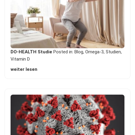
DO-HEALTH Studie
Posted in:
Blog
,
Omega-3
,
Studien
,
Vitamin D
weiter lesen