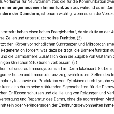
ls Vorläufer für Neurotransmitter, die für die Kommunikation zwi
g einer angemessenen Immunfunktion
bei, während es im Darm
ondere der Dünndarm
, ist enorm wichtig, wenn es um die Verd
armtrakt haben einen hohen Energiebedarf, da sie aktiv an der 
se Zellen und unterstützt so ihre Funktion. (2)
tzt den Körper vor schädlichen Substanzen und Mikroorganismen 
 Regeneration fördert, was dazu beiträgt, die Barrierefunktion a
e und die Darmbarriere. Zusätzlich kann die Zugabe von Glutamin
igen klinischen Situationen verbessern. (3)
cher Teil unseres Immunsystems ist im Darm lokalisiert. Glutamin
ungsreaktionen und Immuntoleranz zu gewährleisten. Zellen des 
ymphozyten sowie die Produktion von Zytokinen durch Lymphozy
 kann also durch seine stärkenden Eigenschaften für die Darm
chen Einflüssen schützen und die Heilung von Reizungen und Ve
fversorgung und Reparatur des Darms, ohne die aggressiven Meth
smitteln oder Veränderungen der Ernährungsgewohnheiten immer