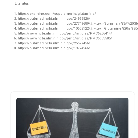
Literatur:
https://examine.com/supplements/glutamine/
https://pubmed.ncbi.nlm.nih.gov/24965526/
https://pubmed.ncbi.nlm.nih.gov/27749689/#:~:text=Summary%3A%20Gl
https://pubmed.ncbi.nlm.nih.gov/10582122/#:~:text=Glutamine%20is
https://www.ncbi.nlm.nih.gov/pmc/articles/PMC6266414/
https://www.ncbi.nlm.nih.gov/pmc/articles/PMC5583585/
https://pubmed.ncbi.nlm.nih.gov/25527456/
https://pubmed.ncbi.nlm.nih.gov/19724266/