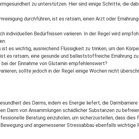
rmgesundheit zu unterstützen. Hier sind einige Schritte, die dab
reinigung durchführen, ist es ratsam, einen Arzt oder Ernährung
ch individuellen Bedürfnissen variieren. In der Regel wird empf
en.
ist es wichtig, ausreichend Flüssigkeit zu trinken, um den Körp
st es ratsam, eine gesunde und ballaststoffreiche Ernährung zu
ei bei der Einnahme von Glutamin empfehlenswert?
riieren, sollte jedoch in der Regel einige Wochen nicht überschr
 Gesundheit des Darms, indem es Energie liefert, die Darmbarrie
 den Darm von Ansammlungen schädlicher Substanzen zu befreien
ofessionelle Beratung einzuholen, um sicherzustellen, dass dies f
e Bewegung und angemessener Stressabbau ebenfalls wichtige F