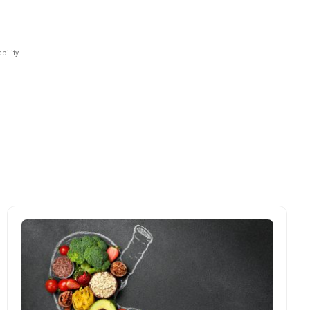
ility
.