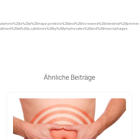
utamine%20is%20a%20major,proteins%20and%20increased%20intestinal%20permeab
%20utilised%20at%20a,cytokines%20by%20lymphocytes%20and%20macrophages
.
Ähnliche Beiträge