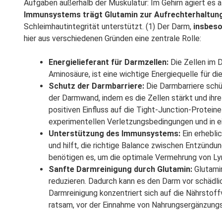
Aufgaben außerhalb der Muskulatur: Im Gehirn agiert es a
Immunsystems trägt Glutamin zur Aufrechterhaltun
Schleimhautintegrität unterstützt. (1) Der Darm,
insbes
hier aus verschiedenen Gründen eine zentrale Rolle:
Energielieferant für Darmzellen:
Die Zellen im D
Aminosäure, ist eine wichtige Energiequelle für die
Schutz der Darmbarriere:
Die Darmbarriere schü
der Darmwand, indem es die Zellen stärkt und ihre
positiven Einfluss auf die Tight-Junction-Protein
experimentellen Verletzungsbedingungen und in ein
Unterstützung des Immunsystems:
Ein erhebli
und hilft, die richtige Balance zwischen Entzünd
benötigen es, um die optimale Vermehrung von L
Sanfte Darmreinigung durch Glutamin:
Glutamin
reduzieren. Dadurch kann es den Darm vor schädli
Darmreinigung konzentriert sich auf die Nährstof
ratsam, vor der Einnahme von Nahrungsergänzung