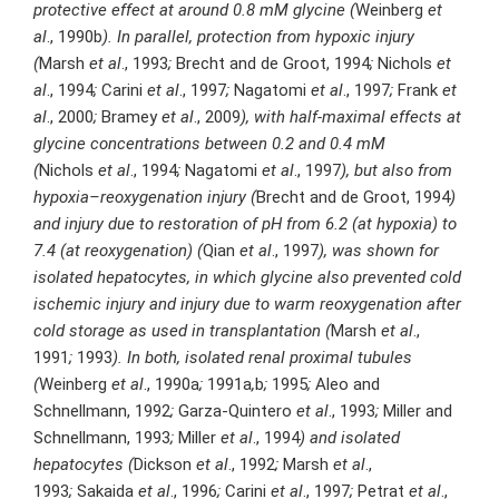
protective effect at around 0.8 mM glycine (
Weinberg
et
al
., 1990b
). In parallel, protection from hypoxic injury
(
Marsh
et al
., 1993
;
Brecht and de Groot, 1994
;
Nichols
et
al
., 1994
;
Carini
et al
., 1997
;
Nagatomi
et al
., 1997
;
Frank
et
al
., 2000
;
Bramey
et al
., 2009
), with half-maximal effects at
glycine concentrations between 0.2 and 0.4 mM
(
Nichols
et al
., 1994
;
Nagatomi
et al
., 1997
), but also from
hypoxia–reoxygenation injury (
Brecht and de Groot, 1994
)
and injury due to restoration of pH from 6.2 (at hypoxia) to
7.4 (at reoxygenation) (
Qian
et al
., 1997
), was shown for
isolated hepatocytes, in which glycine also prevented cold
ischemic injury and injury due to warm reoxygenation after
cold storage as used in transplantation (
Marsh
et al
.,
1991
;
1993
). In both, isolated renal proximal tubules
(
Weinberg
et al
., 1990a
;
1991a
,
b
;
1995
;
Aleo and
Schnellmann, 1992
;
Garza-Quintero
et al
., 1993
;
Miller and
Schnellmann, 1993
;
Miller
et al
., 1994
) and isolated
hepatocytes (
Dickson
et al
., 1992
;
Marsh
et al
.,
1993
;
Sakaida
et al
., 1996
;
Carini
et al
., 1997
;
Petrat
et al
.,