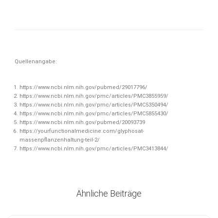
Quellenangabe:
https://www.ncbi.nlm.nih.gov/pubmed/29017796/
https://www.ncbi.nlm.nih.gov/pmc/articles/PMC3855959/
https://www.ncbi.nlm.nih.gov/pmc/articles/PMC5350494/
https://www.ncbi.nlm.nih.gov/pmc/articles/PMC5855430/
https://www.ncbi.nlm.nih.gov/pubmed/20093739
https://yourfunctionalmedicine.com/glyphosat-
massenpflanzenhaltung-teil-2/
https://www.ncbi.nlm.nih.gov/pmc/articles/PMC3413844/
Ähnliche Beiträge