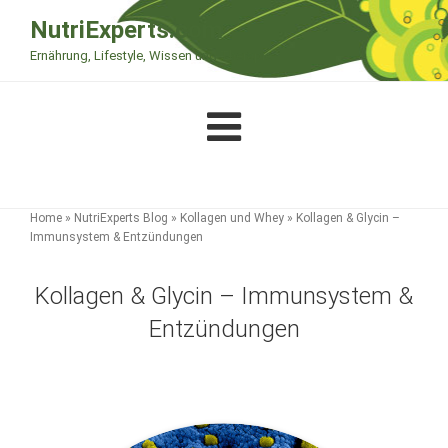
Zum
NutriExperts.com
Inhalt
Ernährung, Lifestyle, Wissen und Therapie
springen
Home
»
NutriExperts Blog
»
Kollagen und Whey
»
Kollagen & Glycin –
Immunsystem & Entzündungen
Kollagen & Glycin – Immunsystem &
Entzündungen