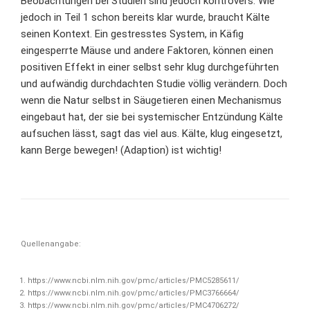
Beobachtungen bei Studien sind jedoch kontrovers. Wie
jedoch in Teil 1 schon bereits klar wurde, braucht Kälte
seinen Kontext. Ein gestresstes System, in Käfig
eingesperrte Mäuse und andere Faktoren, können einen
positiven Effekt in einer selbst sehr klug durchgeführten
und aufwändig durchdachten Studie völlig verändern. Doch
wenn die Natur selbst in Säugetieren einen Mechanismus
eingebaut hat, der sie bei systemischer Entzündung Kälte
aufsuchen lässt, sagt das viel aus. Kälte, klug eingesetzt,
kann Berge bewegen! (Adaption) ist wichtig!
Quellenangabe:
https://www.ncbi.nlm.nih.gov/pmc/articles/PMC5285611/
https://www.ncbi.nlm.nih.gov/pmc/articles/PMC3766664/
https://www.ncbi.nlm.nih.gov/pmc/articles/PMC4706272/