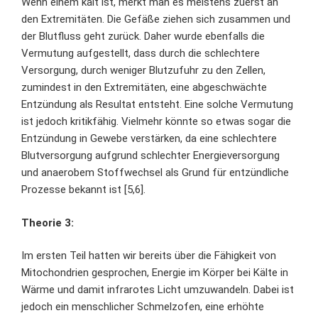
Wenn einem kalt ist, merkt man es meistens zuerst an
den Extremitäten. Die Gefäße ziehen sich zusammen und
der Blutfluss geht zurück. Daher wurde ebenfalls die
Vermutung aufgestellt, dass durch die schlechtere
Versorgung, durch weniger Blutzufuhr zu den Zellen,
zumindest in den Extremitäten, eine abgeschwächte
Entzündung als Resultat entsteht. Eine solche Vermutung
ist jedoch kritikfähig. Vielmehr könnte so etwas sogar die
Entzündung in Gewebe verstärken, da eine schlechtere
Blutversorgung aufgrund schlechter Energieversorgung
und anaerobem Stoffwechsel als Grund für entzündliche
Prozesse bekannt ist [5,6].
Theorie 3:
Im ersten Teil hatten wir bereits über die Fähigkeit von
Mitochondrien gesprochen, Energie im Körper bei Kälte in
Wärme und damit infrarotes Licht umzuwandeln. Dabei ist
jedoch ein menschlicher Schmelzofen, eine erhöhte