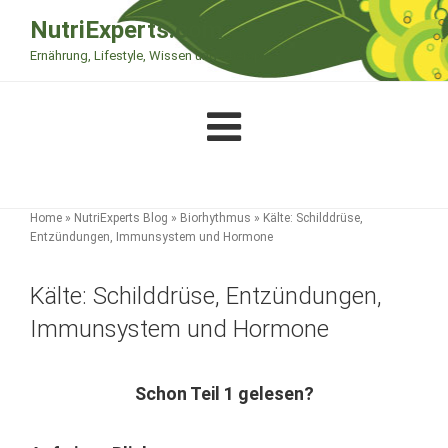
Zum
NutriExperts.com
Inhalt
Ernährung, Lifestyle, Wissen und Therapie
springen
Home
»
NutriExperts Blog
»
Biorhythmus
»
Kälte: Schilddrüse,
Entzündungen, Immunsystem und Hormone
Kälte: Schilddrüse, Entzündungen,
Immunsystem und Hormone
Schon Teil 1 gelesen?