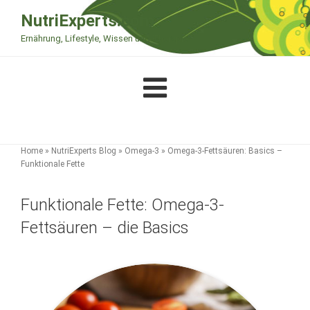
Zum
NutriExperts.com
Inhalt
Ernährung, Lifestyle, Wissen und Therapie
springen
Home
»
NutriExperts Blog
»
Omega-3
»
Omega-3-Fettsäuren: Basics –
Funktionale Fette
Funktionale Fette: Omega-3-
Fettsäuren – die Basics