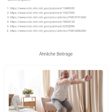
https://www.ncbi.nlm.nih.gov/pubmed/15485592
https://www.ncbi.nlm.nih.gov/pubmed/19227095
https://www.ncbi.nlm.nih.gov/pmc/articles/PMC3191260/
https://www.ncbi.nlm.nih.gov/pubmed/18543124
https://www.ncbi.nlm.nih.gov/pubmed/22332096
https://www.ncbi.nlm.nih.gov/pmc/articles/PMC3206354/
Ähnliche Beiträge