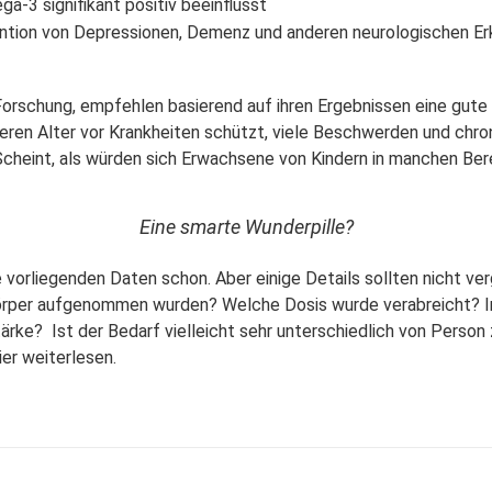
-3 signifikant positiv beeinflusst
ention von Depressionen, Demenz und anderen neurologischen E
r Forschung, empfehlen basierend auf ihren Ergebnissen eine g
ren Alter vor Krankheiten schützt, viele Beschwerden und chron
 Scheint, als würden sich Erwachsene von Kindern in manchen Be
Eine smarte Wunderpille?
e vorliegenden Daten schon. Aber einige Details sollten
nicht ve
m Körper aufgenommen wurden? Welche Dosis wurde verabreicht? 
Stärke?
Ist der Bedarf vielleicht sehr unterschiedlich von Person
ier weiterlesen
.