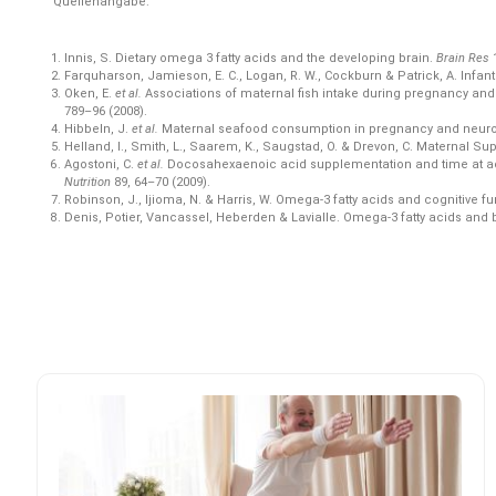
Quellenangabe:
Innis, S. Dietary omega 3 fatty acids and the developing brain.
Brain Res
Farquharson, Jamieson, E. C., Logan, R. W., Cockburn & Patrick, A. Infan
Oken, E.
et al.
Associations of maternal fish intake during pregnancy and 
789–96 (2008).
Hibbeln, J.
et al.
Maternal seafood consumption in pregnancy and neurod
Helland, I., Smith, L., Saarem, K., Saugstad, O. & Drevon, C. Maternal 
Agostoni, C.
et al.
Docosahexaenoic acid supplementation and time at achi
Nutrition
89,
64–70 (2009).
Robinson, J., Ijioma, N. & Harris, W. Omega-3 fatty acids and cognitive 
Denis, Potier, Vancassel, Heberden & Lavialle. Omega-3 fatty acids and