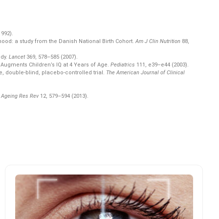
992).
ood: a study from the Danish National Birth Cohort.
Am J Clin Nutrition
88,
udy.
Lancet
369,
578–585 (2007).
 Augments Children’s IQ at 4 Years of Age.
Pediatrics
111,
e39–e44 (2003).
double-blind, placebo-controlled trial.
The American Journal of Clinical
.
Ageing Res Rev
12,
579–594 (2013).