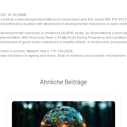
1237,
35–43 (2008).
t cerebral cortex phospholipid fatty-acid composition and diet.
Lancet
340,
810–813 (1
breastfeeding duration with attainment of developmental milestones in early childh
evelopmental outcomes in childhood (ALSPAC study): an observational cohort st
Supplementation With Very-Long-Chain n-3 Fatty Acids During Pregnancy and Lactation
evement of gross motor milestones in healthy infants: a randomized, prospective, 
function in women.
Women’s Heal
6,
119–134 (2010).
 brain resistance to ageing and stress: Body of evidence and possible mechanisms
Ähnliche Beiträge