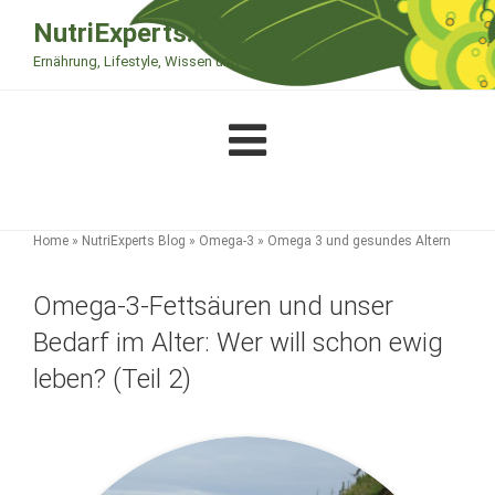
Zum
NutriExperts.com
Inhalt
Ernährung, Lifestyle, Wissen und Therapie
springen
Home
»
NutriExperts Blog
»
Omega-3
»
Omega 3 und gesundes Altern
Omega-3-Fettsäuren und unser
Bedarf im Alter: Wer will schon ewig
leben? (Teil 2)