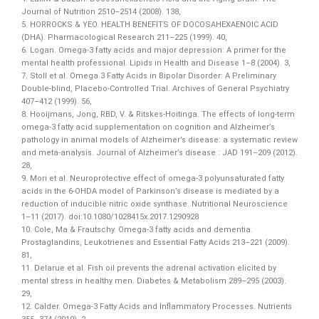
Journal of Nutrition 2510–2514 (2008). 138,
5. HORROCKS & YEO. HEALTH BENEFITS OF DOCOSAHEXAENOIC ACID
(DHA). Pharmacological Research 211–225 (1999). 40,
6. Logan. Omega-3 fatty acids and major depression: A primer for the
mental health professional. Lipids in Health and Disease 1–8 (2004). 3,
7. Stoll et al. Omega 3 Fatty Acids in Bipolar Disorder: A Preliminary
Double-blind, Placebo-Controlled Trial. Archives of General Psychiatry
407–412 (1999). 56,
8. Hooijmans, Jong, RBD, V. & Ritskes-Hoitinga. The effects of long-term
omega-3 fatty acid supplementation on cognition and Alzheimer’s
pathology in animal models of Alzheimer’s disease: a systematic review
and meta-analysis. Journal of Alzheimer’s disease : JAD 191–209 (2012).
28,
9. Mori et al. Neuroprotective effect of omega-3 polyunsaturated fatty
acids in the 6-OHDA model of Parkinson’s disease is mediated by a
reduction of inducible nitric oxide synthase. Nutritional Neuroscience
1–11 (2017). doi:10.1080/1028415x.2017.1290928
10. Cole, Ma & Frautschy. Omega-3 fatty acids and dementia.
Prostaglandins, Leukotrienes and Essential Fatty Acids 213–221 (2009).
81,
11. Delarue et al. Fish oil prevents the adrenal activation elicited by
mental stress in healthy men. Diabetes & Metabolism 289–295 (2003).
29,
12. Calder. Omega-3 Fatty Acids and Inflammatory Processes. Nutrients