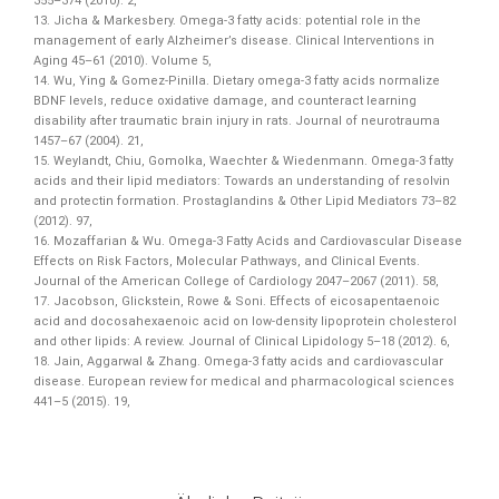
355–374 (2010). 2,
13. Jicha & Markesbery. Omega-3 fatty acids: potential role in the
management of early Alzheimer’s disease. Clinical Interventions in
Aging 45–61 (2010). Volume 5,
14. Wu, Ying & Gomez-Pinilla. Dietary omega-3 fatty acids normalize
BDNF levels, reduce oxidative damage, and counteract learning
disability after traumatic brain injury in rats. Journal of neurotrauma
1457–67 (2004). 21,
15. Weylandt, Chiu, Gomolka, Waechter & Wiedenmann. Omega-3 fatty
acids and their lipid mediators: Towards an understanding of resolvin
and protectin formation. Prostaglandins & Other Lipid Mediators 73–82
(2012). 97,
16. Mozaffarian & Wu. Omega-3 Fatty Acids and Cardiovascular Disease
Effects on Risk Factors, Molecular Pathways, and Clinical Events.
Journal of the American College of Cardiology 2047–2067 (2011). 58,
17. Jacobson, Glickstein, Rowe & Soni. Effects of eicosapentaenoic
acid and docosahexaenoic acid on low-density lipoprotein cholesterol
and other lipids: A review. Journal of Clinical Lipidology 5–18 (2012). 6,
18. Jain, Aggarwal & Zhang. Omega-3 fatty acids and cardiovascular
disease. European review for medical and pharmacological sciences
441–5 (2015). 19,