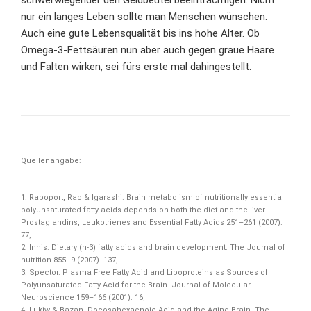
schwerwiegender den Geldbeutel beeinträchtigen. Nicht
nur ein langes Leben sollte man Menschen wünschen.
Auch eine gute Lebensqualität bis ins hohe Alter. Ob
Omega-3-Fettsäuren nun aber auch gegen graue Haare
und Falten wirken, sei fürs erste mal dahingestellt.
Quellenangabe:
1. Rapoport, Rao & Igarashi. Brain metabolism of nutritionally essential
polyunsaturated fatty acids depends on both the diet and the liver.
Prostaglandins, Leukotrienes and Essential Fatty Acids 251–261 (2007).
77,
2. Innis. Dietary (n-3) fatty acids and brain development. The Journal of
nutrition 855–9 (2007). 137,
3. Spector. Plasma Free Fatty Acid and Lipoproteins as Sources of
Polyunsaturated Fatty Acid for the Brain. Journal of Molecular
Neuroscience 159–166 (2001). 16,
4. Lukiw & Bazan. Docosahexaenoic Acid and the Aging Brain. The