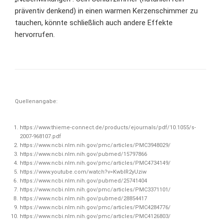
präventiv denkend) in einen warmen Kerzenschimmer zu
tauchen, könnte schließlich auch andere Effekte
hervorrufen.
Quellenangabe:
https://www.thieme-connect.de/products/ejournals/pdf/10.1055/s-
2007-968107.pdf
https://www.ncbi.nlm.nih.gov/pmc/articles/PMC3948029/
https://www.ncbi.nlm.nih.gov/pubmed/15797866
https://www.ncbi.nlm.nih.gov/pmc/articles/PMC4734149/
https://www.youtube.com/watch?v=KwbIR2yUziw
https://www.ncbi.nlm.nih.gov/pubmed/25741404
https://www.ncbi.nlm.nih.gov/pmc/articles/PMC3371101/
https://www.ncbi.nlm.nih.gov/pubmed/28854417
https://www.ncbi.nlm.nih.gov/pmc/articles/PMC4284776/
https://www.ncbi.nlm.nih.gov/pmc/articles/PMC4126803/