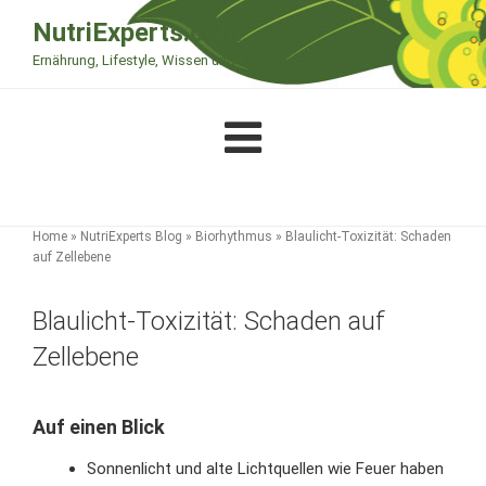
Zum
NutriExperts.com
Inhalt
Ernährung, Lifestyle, Wissen und Therapie
springen
Home
»
NutriExperts Blog
»
Biorhythmus
»
Blaulicht-Toxizität: Schaden
auf Zellebene
Blaulicht-Toxizität: Schaden auf
Zellebene
Auf einen Blick
Sonnenlicht und alte Lichtquellen wie Feuer haben