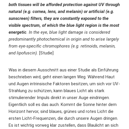
both tissues will be afforded protection against UV through
natural (e.g. cornea, lens, and melanin) or artificial (e.g.
sunscreen) filters, they are constantly exposed to the
visible spectrum, of which the blue light region is the most
energetic
. In the eye, blue light damage is considered
predominantly photochemical in origin and to arise largely
from eye-specific chromophores (e.g. retinoids, melanin,
and lipofuscin).
[
Studie
]
Was in diesem Ausschnitt aus einer Studie als Einführung
beschrieben wird, geht einen langen Weg. Während Haut
und Augen intrinsische Faktoren besitzen, um sich vor UV-
Strahlung zu schützen, kann blaues Licht als stark
stimulierender Impuls direkt in unser Auge eindringen.
Eigentlich soll es das auch. Kommt die Sonne hinter dem
Horizont hervor, sind blaues, grünes und rotes Licht die
ersten Licht-Frequenzen, die durch unsere Augen dringen.
Es ist wichtig vorweg klar zustellen, dass Blaulicht an sich