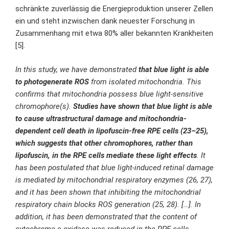
schränkte zuverlässig die Energieproduktion unserer Zellen
ein und steht inzwischen dank neuester Forschung in
Zusammenhang mit etwa 80% aller bekannten Krankheiten
[5].
In this study, we have demonstrated
that blue light is able
to photogenerate ROS
from isolated mitochondria. This
confirms that mitochondria possess blue light-sensitive
chromophore(s).
Studies have shown that blue light is able
to cause ultrastructural damage and mitochondria-
dependent cell death in lipofuscin-free RPE cells (23–25),
which suggests that other chromophores, rather than
lipofuscin, in the RPE cells mediate these light effects
. It
has been postulated that blue light-induced retinal damage
is mediated by mitochondrial respiratory enzymes (26, 27),
and it has been shown that inhibiting the mitochondrial
respiratory chain blocks ROS generation (25, 28). […]. In
addition, it has been demonstrated that the content of
cytochrome c oxidase was reduced in the RPE cells