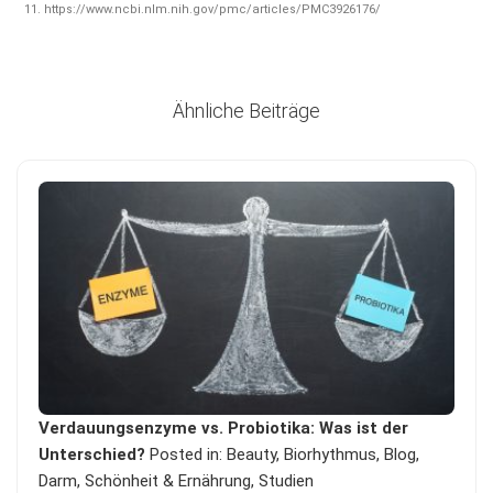
https://www.ncbi.nlm.nih.gov/pmc/articles/PMC3926176/
Ähnliche Beiträge
Verdauungsenzyme vs. Probiotika: Was ist der
Unterschied?
Posted in:
Beauty
,
Biorhythmus
,
Blog
,
Darm
,
Schönheit & Ernährung
,
Studien